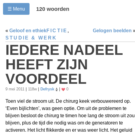
120 woorden
☰ Menu
«
Geloof en ethiek
FICTIE
,
Gelogen beelden
STUDIE & WERK
IEDERE NADEEL
HEEFT ZIJN
VOORDEEL
9 mei 2011
|
118w
|
Defrysk
|
0
Toen viel de stroom uit. De chirurg keek verbouwereerd op.
‘Even bijlichten’, was geen optie. Om uit de problemen te
blijven besloot de chirurg te timen hoe lang de stroom uit zou
blijven, plus de tijd die nodig was om de generatoren te
activeren. Het licht flikkerde en er was weer licht. Het geluid