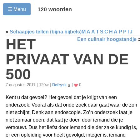
120 woorden
☰ Menu
«
Schaapjes tellen (bijna bijbels)
MAATSCHAPPIJ
HET
Een culinair hoogstandje
PRIVAAT VAN DE
500
7 augustus 2011
|
120w
|
Defrysk
|
0
Kent u dat gevoel? Het gevoel dat je krijgt van een
onderzoek. Vooral als dat onderzoek daar gaat waar de zon
niet schijnt. Denk aan endoscopie. Zo’n onderzoek laat je
niet zomaar doen, dat laat je doen door iemand die je
vertrouwt. Dus het liefst door iemand die der zake kundig is,
er een opleiding voor heeft gevolgd, integer is, iemand