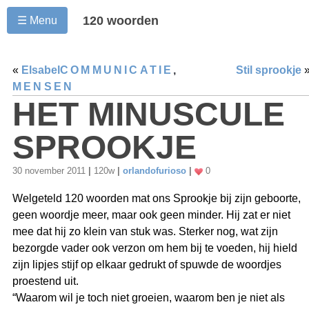
120 woorden
☰ Menu
«
Elsabel
COMMUNICATIE
,
Stil sprookje
MENSEN
HET MINUSCULE
SPROOKJE
30 november 2011
|
120w
|
orlandofurioso
|
0
Welgeteld 120 woorden mat ons Sprookje bij zijn geboorte,
geen woordje meer, maar ook geen minder. Hij zat er niet
mee dat hij zo klein van stuk was. Sterker nog, wat zijn
bezorgde vader ook verzon om hem bij te voeden, hij hield
zijn lipjes stijf op elkaar gedrukt of spuwde de woordjes
proestend uit.
“Waarom wil je toch niet groeien, waarom ben je niet als