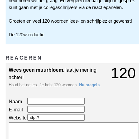
hebt horen we het graag. En vergeet niet dat je altijd in gesprek
kunt gaan met je collegaschrijvers via de reactiepanelen.
Groeten en veel 120 woorden lees- en schrijfplezier gewenst!
De 120w-redactie
REAGEREN
120
Wees geen muurbloem
, laat je mening
achter!
Houd het netjes. Je hebt 120 woorden.
Huisregels
.
Naam
E-mail
Website: