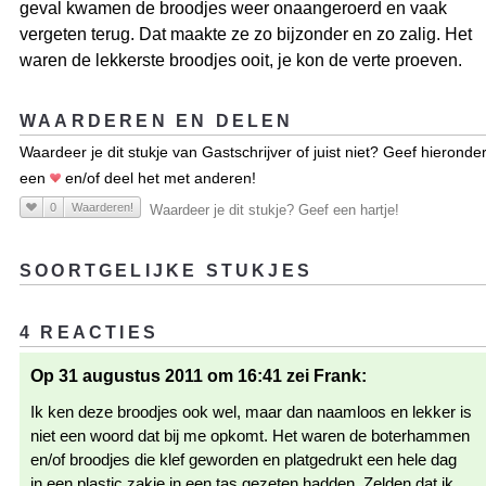
geval kwamen de broodjes weer onaangeroerd en vaak
vergeten terug. Dat maakte ze zo bijzonder en zo zalig. Het
waren de lekkerste broodjes ooit, je kon de verte proeven.
WAARDEREN EN DELEN
Waardeer je dit stukje van Gastschrijver of juist niet? Geef hieronde
een
en/of deel het met anderen!
0
Waarderen!
Waardeer je dit stukje? Geef een hartje!
SOORTGELIJKE STUKJES
4 REACTIES
Op 31 augustus 2011 om 16:41 zei Frank:
Ik ken deze broodjes ook wel, maar dan naamloos en lekker is
niet een woord dat bij me opkomt. Het waren de boterhammen
en/of broodjes die klef geworden en platgedrukt een hele dag
in een plastic zakje in een tas gezeten hadden. Zelden dat ik