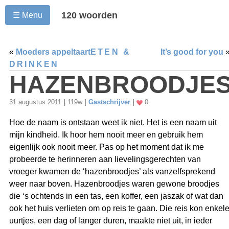
120 woorden
☰ Menu
«
Moeders appeltaart
ETEN &
It’s good for you
DRINKEN
HAZENBROODJE
31 augustus 2011
|
119w
|
Gastschrijver
|
0
Hoe de naam is ontstaan weet ik niet. Het is een naam uit
mijn kindheid. Ik hoor hem nooit meer en gebruik hem
eigenlijk ook nooit meer. Pas op het moment dat ik me
probeerde te herinneren aan lievelingsgerechten van
vroeger kwamen de ‘hazenbroodjes’ als vanzelfsprekend
weer naar boven. Hazenbroodjes waren gewone broodjes
die ‘s ochtends in een tas, een koffer, een jaszak of wat dan
ook het huis verlieten om op reis te gaan. Die reis kon enkel
uurtjes, een dag of langer duren, maakte niet uit, in ieder