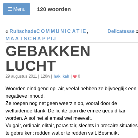
120 woorden
☰ Menu
«
Ruitschade
COMMUNICATIE
,
Delicatesse
MAATSCHAPPIJ
GEBAKKEN
LUCHT
29 augustus 2011
|
120w
|
hak_kah
|
0
Woorden eindigend op -air, veelal hebben ze bijvoeglijk een
negatieve inhoud.
Ze roepen nog net geen weerzin op, vooral door de
welluidende klank. De lichte toon die ermee geduid kan
worden. Alsof het allemaal wel meevalt.
Vulgair, ordinair, elitair, parasitair, slechts in precaire situaties
te gebruiken: redden wat er te redden valt. Besmuikt