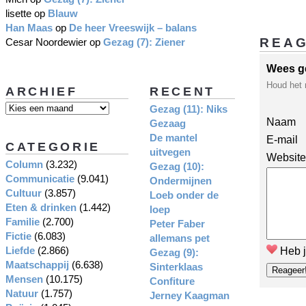
lisette
op
Blauw
Han Maas
op
De heer Vreeswijk – balans
REA
Cesar Noordewier
op
Gezag (7): Ziener
Wees g
Houd het 
ARCHIEF
RECENT
Gezag (11): Niks
Naam
Gezaag
De mantel
E-mail
CATEGORIE
uitvegen
Website
Column
(3.232)
Gezag (10):
Communicatie
(9.041)
Ondermijnen
Cultuur
(3.857)
Loeb onder de
Eten & drinken
(1.442)
loep
Familie
(2.700)
Peter Faber
Fictie
(6.083)
allemans pet
Liefde
(2.866)
Heb j
Gezag (9):
Maatschappij
(6.638)
Sinterklaas
Mensen
(10.175)
Confiture
Natuur
(1.757)
Jerney Kaagman