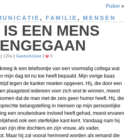
Puber
»
UNICATIE
,
FAMILIE
,
MENSEN
 IS EEN MENS
EENGEGAAN
1
|
120w
|
Gastschrijver
|
0
reeg ik een telefoontje van een voormalig collega wat
an mijn dag tot nu toe heeft bepaald. Mijn vorige baas
strijd tegen de kanker moeten opgeven. Hij, die door een
en plaagstoot iedereen voor zich wist te winnen, moest
 komen dat de man met de zeis geen humor heeft. Hij, die
 oprechte belangstelling in mensen op mijn persoonlijke
ing een onuitwisbare invloed heeft gehad, moest ervaren
lijkheid ook een sterfelijke kant kent. Vandaag nam hij
van zijn drie dochters en zijn vrouw, als vader,
t. Maar hij zal vooral herinnerd worden als iemand die