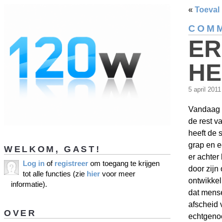
«
Toeval
COMM
ER
H
5 april 201
Vandaag k
de rest v
heeft de 
grap en e
WELKOM, GAST!
er achter
Log in
of
registreer
om toegang te krijgen
door zijn
tot alle functies (zie
hier
voor meer
ontwikkel
informatie).
dat mense
afscheid 
OVER
echtgenoo