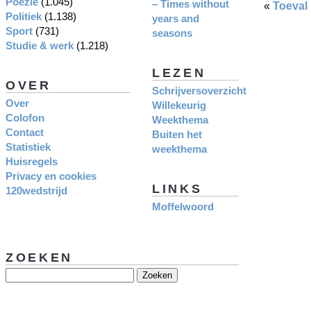
Poëzie
(1.045)
– Times without
«
Toeval
Politiek
(1.138)
years and
Sport
(731)
seasons
Studie & werk
(1.218)
LEZEN
OVER
Schrijversoverzicht
Over
Willekeurig
Colofon
Weekthema
Contact
Buiten het
Statistiek
weekthema
Huisregels
Privacy en cookies
LINKS
120wedstrijd
Moffelwoord
ZOEKEN