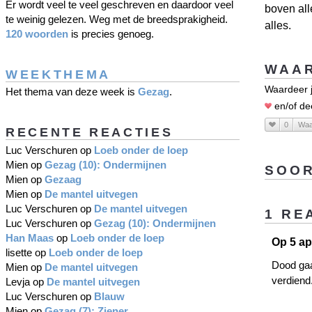
Er wordt veel te veel geschreven en daardoor veel
boven all
te weinig gelezen. Weg met de breedsprakigheid.
alles.
120 woorden
is precies genoeg.
WAAR
WEEKTHEMA
Waardeer j
Het thema van deze week is
Gezag
.
en/of de
0
Waa
RECENTE REACTIES
Luc Verschuren
op
Loeb onder de loep
Mien
op
Gezag (10): Ondermijnen
SOOR
Mien
op
Gezaag
Mien
op
De mantel uitvegen
Luc Verschuren
op
De mantel uitvegen
1 RE
Luc Verschuren
op
Gezag (10): Ondermijnen
Han Maas
op
Loeb onder de loep
Op 5 ap
lisette
op
Loeb onder de loep
Dood gaan
Mien
op
De mantel uitvegen
verdiend
Levja
op
De mantel uitvegen
Luc Verschuren
op
Blauw
Mien
op
Gezag (7): Ziener