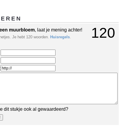
GEREN
120
een muurbloem
, laat je mening achter!
netjes. Je hebt 120 woorden.
Huisregels
.
:
e dit stukje ook al gewaardeerd?