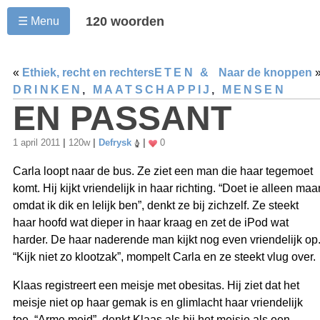
120 woorden
☰ Menu
«
Ethiek, recht en rechters
ETEN &
Naar de knoppen
DRINKEN
,
MAATSCHAPPIJ
,
MENSEN
EN PASSANT
1 april 2011
|
120w
|
Defrysk
|
0
Carla loopt naar de bus. Ze ziet een man die haar tegemoet
komt. Hij kijkt vriendelijk in haar richting. “Doet ie alleen maa
omdat ik dik en lelijk ben”, denkt ze bij zichzelf. Ze steekt
haar hoofd wat dieper in haar kraag en zet de iPod wat
harder. De haar naderende man kijkt nog even vriendelijk op
“Kijk niet zo klootzak”, mompelt Carla en ze steekt vlug over.
Klaas registreert een meisje met obesitas. Hij ziet dat het
meisje niet op haar gemak is en glimlacht haar vriendelijk
toe. “Arme meid”, denkt Klaas als hij het meisje als een