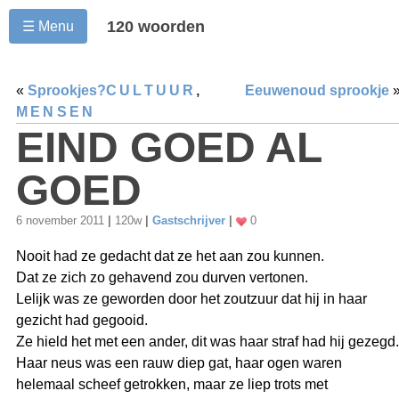
120 woorden
☰ Menu
«
Sprookjes?
CULTUUR
,
Eeuwenoud sprookje
MENSEN
EIND GOED AL
GOED
6 november 2011
|
120w
|
Gastschrijver
|
0
Nooit had ze gedacht dat ze het aan zou kunnen.
Dat ze zich zo gehavend zou durven vertonen.
Lelijk was ze geworden door het zoutzuur dat hij in haar
gezicht had gegooid.
Ze hield het met een ander, dit was haar straf had hij gezegd.
Haar neus was een rauw diep gat, haar ogen waren
helemaal scheef getrokken, maar ze liep trots met