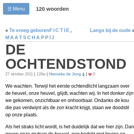
120 woorden
☰ Menu
«
Te vroeg geboren
FICTIE
,
Langs bij de oude
MAATSCHAPPIJ
DE
OCHTENDSTOND
27 oktober 2011
|
120w
|
Hanneke de Jong
|
0
We wachten. Terwijl het eerste ochtendlicht langzaam over
de heuvel, onze heuvel, glijdt, wachten wij. In het donker zijn
we gekomen, onzichtbaar en onhoorbaar. Ondanks de kou
die pas verdwijnt als de zon kracht krijgt, staan we doodstil
op onze plaats.
Als het straks licht wordt, is het duidelijk dat we hier zijn. Dan
geven onze mutsen de heuvel, nog bedekt met bruine en