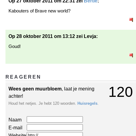
Op 27 oktober 2011 om 22:31 zei
Bertie
:
Kabouters of Brave new world?
Op 28 oktober 2011 om 13:12 zei Levja:
Goud!
REAGEREN
120
Wees geen muurbloem
, laat je mening
achter!
Houd het netjes. Je hebt 120 woorden.
Huisregels
.
Naam
E-mail
Website: