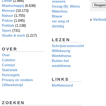
Liefde
(2.866)
seasons
Maatschappij
(6.638)
Gezag (8): Wiens
Mensen
(10.173)
Waterkou
Natuur
(1.755)
Blauw
«
Verbode
Poëzie
(1.045)
ver weg of
Politiek
(1.138)
dichtbij
Sport
(731)
Studie & werk
(1.217)
LEZEN
Schrijversoverzicht
OVER
Willekeurig
Over
Weekthema
Colofon
Buiten het
Contact
weekthema
Statistiek
Huisregels
LINKS
Privacy en cookies
120wedstrijd
Moffelwoord
ZOEKEN