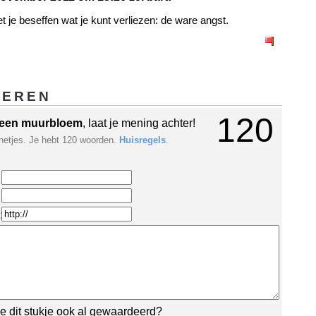
et je beseffen wat je kunt verliezen: de ware angst.
GEREN
120
een muurbloem
, laat je mening achter!
netjes. Je hebt 120 woorden.
Huisregels
.
:
e dit stukje ook al gewaardeerd?