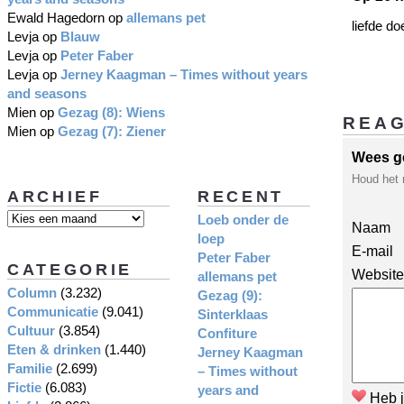
Ewald Hagedorn
op
allemans pet
liefde do
Levja
op
Blauw
Levja
op
Peter Faber
Levja
op
Jerney Kaagman – Times without years
and seasons
Mien
op
Gezag (8): Wiens
REA
Mien
op
Gezag (7): Ziener
Wees g
Houd het 
ARCHIEF
RECENT
Loeb onder de
Naam
loep
E-mail
Peter Faber
CATEGORIE
Website
allemans pet
Column
(3.232)
Gezag (9):
Communicatie
(9.041)
Sinterklaas
Cultuur
(3.854)
Confiture
Eten & drinken
(1.440)
Jerney Kaagman
Familie
(2.699)
– Times without
Fictie
(6.083)
years and
Heb j