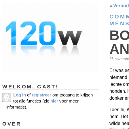
«
Verbode
COMM
MEN
BO
AN
26 novemb
Er was ee
niemand b
lachte om
WELKOM, GAST!
honden. H
Log in
of
registreer
om toegang te krijgen
donker en
tot alle functies (zie
hier
voor meer
informatie).
Toen hij 
hem. Het 
OVER
wilde hem