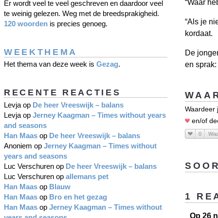
“Waar heb
Er wordt veel te veel geschreven en daardoor veel
te weinig gelezen. Weg met de breedsprakigheid.
“Als je ni
120 woorden
is precies genoeg.
kordaat.
WEEKTHEMA
De jongen
Het thema van deze week is
Gezag
.
en sprak: 
RECENTE REACTIES
WAAR
Levja
op
De heer Vreeswijk – balans
Waardeer j
Levja
op
Jerney Kaagman – Times without years
en/of de
and seasons
0
Waa
Han Maas
op
De heer Vreeswijk – balans
Anoniem
op
Jerney Kaagman – Times without
years and seasons
SOOR
Luc Verschuren
op
De heer Vreeswijk – balans
Luc Verschuren
op
allemans pet
Han Maas
op
Blauw
1 RE
Han Maas
op
Bro en het gezag
Han Maas
op
Jerney Kaagman – Times without
Op 26 n
years and seasons