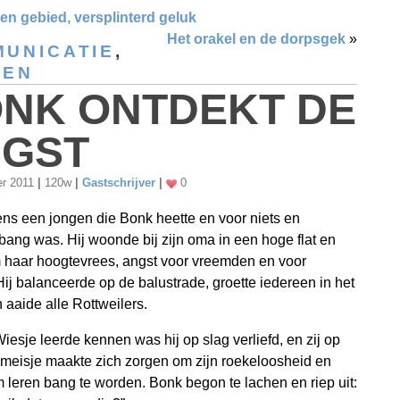
n gebied, versplinterd geluk
Het orakel en de dorpsgek
»
UNICATIE
,
SEN
NK ONTDEKT DE
GST
er 2011
|
120w
|
Gastschrijver
|
0
ns een jongen die Bonk heette en voor niets en
ang was. Hij woonde bij zijn oma in een hoge flat en
 haar hoogtevrees, angst voor vreemden en voor
ij balanceerde op de balustrade, groette iedereen in het
 aaide alle Rottweilers.
Wiesje leerde kennen was hij op slag verliefd, en zij op
meisje maakte zich zorgen om zijn roekeloosheid en
 leren bang te worden. Bonk begon te lachen en riep uit: