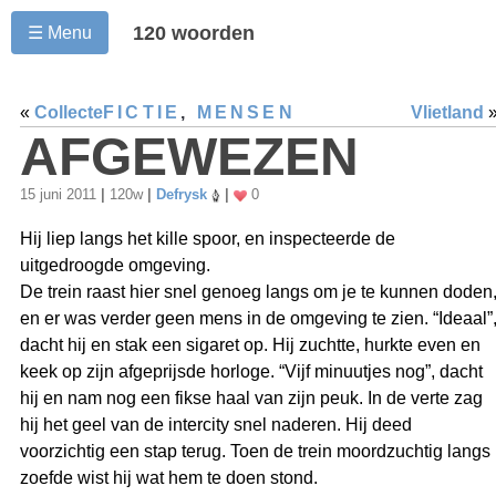
120 woorden
☰ Menu
«
Collecte
FICTIE
,
MENSEN
Vlietland
AFGEWEZEN
15 juni 2011
|
120w
|
Defrysk
|
0
Hij liep langs het kille spoor, en inspecteerde de
uitgedroogde omgeving.
De trein raast hier snel genoeg langs om je te kunnen doden
en er was verder geen mens in de omgeving te zien. “Ideaal”
dacht hij en stak een sigaret op. Hij zuchtte, hurkte even en
keek op zijn afgeprijsde horloge. “Vijf minuutjes nog”, dacht
hij en nam nog een fikse haal van zijn peuk. In de verte zag
hij het geel van de intercity snel naderen. Hij deed
voorzichtig een stap terug. Toen de trein moordzuchtig langs
zoefde wist hij wat hem te doen stond.