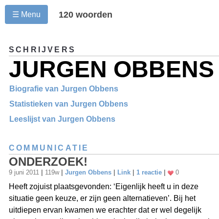
120 woorden
☰ Menu
SCHRIJVERS
JURGEN OBBEN
Biografie van Jurgen Obbens
Statistieken van Jurgen Obbens
Leeslijst van Jurgen Obbens
COMMUNICATIE
ONDERZOEK!
9 juni 2011
|
119w
|
Jurgen Obbens
|
Link
|
1 reactie
|
0
Heeft zojuist plaatsgevonden: ‘Eigenlijk heeft u in deze
situatie geen keuze, er zijn geen alternatieven’. Bij het
uitdiepen ervan kwamen we erachter dat er wel degelijk