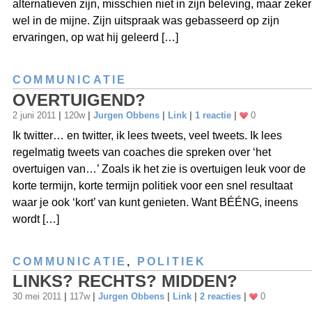
alternatieven zijn, misschien niet in zijn beleving, maar zeker
wel in de mijne. Zijn uitspraak was gebasseerd op zijn
ervaringen, op wat hij geleerd […]
COMMUNICATIE
OVERTUIGEND?
2 juni 2011
|
120w
|
Jurgen Obbens
|
Link
|
1 reactie
|
0
Ik twitter… en twitter, ik lees tweets, veel tweets. Ik lees
regelmatig tweets van coaches die spreken over ‘het
overtuigen van…’ Zoals ik het zie is overtuigen leuk voor de
korte termijn, korte termijn politiek voor een snel resultaat
waar je ook ‘kort’ van kunt genieten. Want BÉÉNG, ineens
wordt […]
COMMUNICATIE
,
POLITIEK
LINKS? RECHTS? MIDDEN?
30 mei 2011
|
117w
|
Jurgen Obbens
|
Link
|
2 reacties
|
0