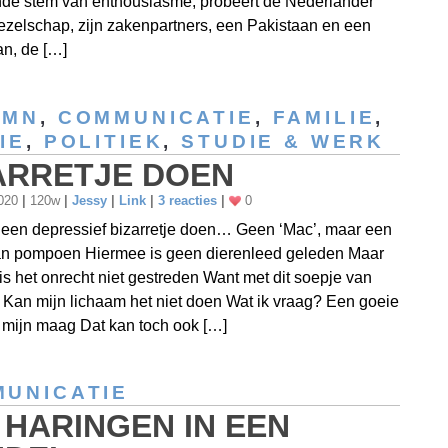
nde stem van enthousiasme, probeert de Nederlander
ezelschap, zijn zakenpartners, een Pakistaan en een
n, de […]
UMN
,
COMMUNICATIE
,
FAMILIE
,
IE
,
POLITIEK
,
STUDIE & WERK
ARRETJE DOEN
2020
|
120w
|
Jessy
|
Link
|
3 reacties
|
0
een depressief bizarretje doen… Geen ‘Mac’, maar een
an pompoen Hiermee is geen dierenleed geleden Maar
s het onrecht niet gestreden Want met dit soepje van
an mijn lichaam het niet doen Wat ik vraag? Een goeie
 mijn maag Dat kan toch ook […]
UNICATIE
 HARINGEN IN EEN