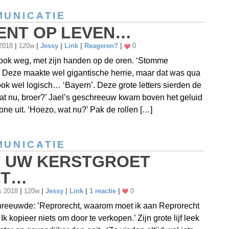
UNICATIE
ENT OP LEVEN…
 2018
|
120w
|
Jessy
|
Link
|
Reageren?
|
0
ook weg, met zijn handen op de oren. ‘Stomme
Deze maakte wel gigantische herrie, maar dat was qua
k wel logisch… ‘Bayern’. Deze grote letters sierden de
at nu, broer?’ Jael’s geschreeuw kwam boven het geluid
one uit. ‘Hoezo, wat nu?’ Pak de rollen […]
UNICATIE
 UW KERSTGROET
ET…
s 2018
|
120w
|
Jessy
|
Link
|
1 reactie
|
0
hreeuwde: ’Reprorecht, waarom moet ik aan Reprorecht
Ik kopieer niets om door te verkopen.’ Zijn grote lijf leek