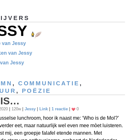
IJVERS
SSY
e van Jessy
eken van Jessy
t van Jessy
UMN
,
COMMUNICATIE
,
TUUR
,
POËZIE
 IS…
 2020
|
120w
|
Jessy
|
Link
|
1 reactie
|
0
usselse lunchroom, hoor ik naast me: ‘Who is de Mol?’
k verder eet, maar natuurlijk wel even mee mòet luisteren.
st mij, een groepje falafel etende mannen. Met