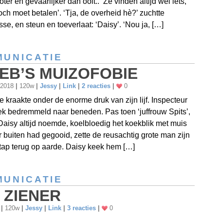
ter en gevaarlijker dan ooit.. ‘Ze vinden altijd wel iets,
toch moet betalen’. ‘Tja, de overheid hè?’ zuchtte
sse, en steun en toeverlaat: ‘Daisy’. ‘Nou ja, […]
UNICATIE
EB’S MUIZOFOBIE
 2018
|
120w
|
Jessy
|
Link
|
2 reacties
|
0
je kraakte onder de enorme druk van zijn lijf. Inspecteur
k bedremmeld naar beneden. Pas toen ‘juffrouw Spits’,
 Daisy altijd noemde, koelbloedig het koekblik met muis
r buiten had gegooid, zette de reusachtig grote man zijn
ap terug op aarde. Daisy keek hem […]
UNICATIE
 ZIENER
8
|
120w
|
Jessy
|
Link
|
3 reacties
|
0