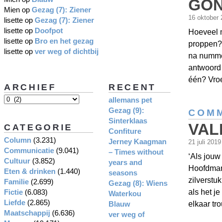
GO
Mien
op
Gezag (7): Ziener
16 oktober
lisette
op
Gezag (7): Ziener
lisette
op
Doofpot
Hoeveel m
lisette
op
Bro en het gezag
proppen? 
lisette
op
ver weg of dichtbij
na nummer
antwoord 
één? Vroe
ARCHIEF
RECENT
allemans pet
Gezag (9):
COMM
Sinterklaas
VAL
CATEGORIE
Confiture
Column
(3.231)
Jerney Kaagman
21 juli 201
Communicatie
(9.041)
– Times without
‘Als jouw
Cultuur
(3.852)
years and
Hoofdman
Eten & drinken
(1.440)
seasons
zilverstu
Familie
(2.699)
Gezag (8): Wiens
Fictie
(6.083)
als het je
Waterkou
Liefde
(2.865)
Blauw
elkaar tr
Maatschappij
(6.636)
ver weg of