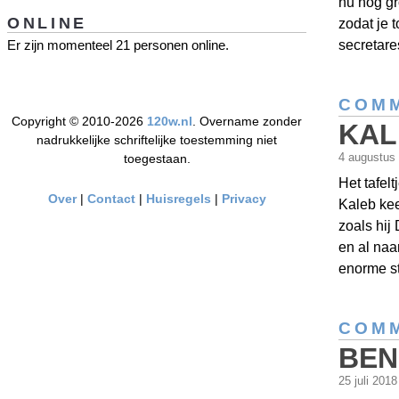
nu nog gro
ONLINE
zodat je 
secretare
Er zijn momenteel 21 personen online.
COMM
Copyright © 2010-2026
120w.nl
. Overname zonder
KAL
nadrukkelijke schriftelijke toestemming niet
4 augustus
toegestaan.
Het tafelt
Over
|
Contact
|
Huisregels
|
Privacy
Kaleb kee
zoals hij
en al naa
enorme st
COMM
BEN
25 juli 201