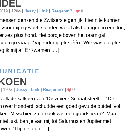
NDEL
 2019
|
120w
|
Jessy
|
Link
|
Reageren?
|
0
ensen denken die Zwitsers eigenlijk, hierin te kunnen
Voor mijn gevoel, stonden we al als haringen in een ton,
 zes plus hond. Het bordje boven het raam gaf
op mijn vraag: ‘Vijfendertig plus één.’ Wie was die plus
g ik mij af. Er kwamen […]
UNICATIE
KOEN
9
|
120w
|
Jessy
|
Link
|
Reageren?
|
0
 valk de kalkoen van ‘De zilvere Schaal steelt… ’ De
 over Honderd, schudde een goed gevulde buidel, vol
kken. Misschien zat er ook wel een goudstuk in? ‘Maar
 niet lukt, ben je van mij tot Saturnus en Jupiter met
ouwen!’ Hij hief een […]