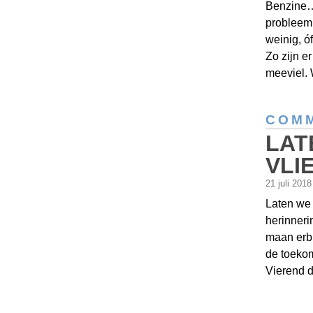
Benzine…
probleem 
weinig, ó
Zo zijn er
meeviel.
COMM
LAT
VLI
21 juli 201
Laten we 
herinneri
maan erbi
de toekom
Vierend d