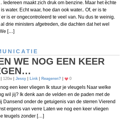
 Iedereen maakt zich druk om benzine. Maar het èchte
is water. Echt waar, hoe dan ook water.. Of, er is te
f er is er ongecontroleerd te veel van. Nu dus te weinig.
 al drie ministers afgetreden, die dachten dat het wel
 We […]
UNICATIE
EN WE NOG EEN KEER
EGEN…
8
|
120w
|
Jessy
|
Link
|
Reageren?
|
0
nog een keer vliegen Ik stuur je vleugels Naar welke
ng wil jij? Ik denk aan de velden en de paden met de
j Dansend onder de getuigenis van de sterren Vierend
st ergens van verre Laten we nog een keer vliegen
e teugels zonder […]