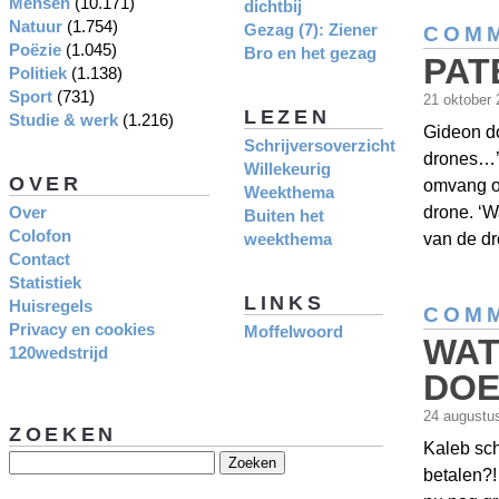
Mensen
(10.171)
dichtbij
Natuur
(1.754)
Gezag (7): Ziener
COMM
Poëzie
(1.045)
Bro en het gezag
PAT
Politiek
(1.138)
Sport
(731)
21 oktober
LEZEN
Studie & werk
(1.216)
Gideon d
Schrijversoverzicht
drones…’ 
Willekeurig
OVER
omvang oo
Weekthema
Over
drone. ‘W
Buiten het
Colofon
weekthema
van de dr
Contact
Statistiek
LINKS
Huisregels
COMM
Privacy en cookies
Moffelwoord
WAT
120wedstrijd
DO
24 augustu
ZOEKEN
Kaleb sc
betalen?! 