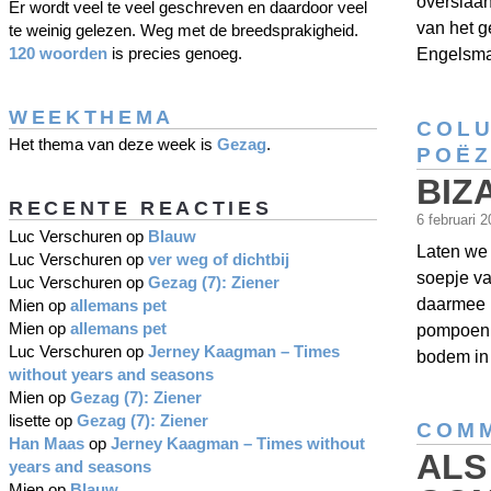
overslaa
Er wordt veel te veel geschreven en daardoor veel
van het g
te weinig gelezen. Weg met de breedsprakigheid.
120 woorden
is precies genoeg.
Engelsma
WEEKTHEMA
COL
Het thema van deze week is
Gezag
.
POËZ
BIZ
RECENTE REACTIES
6 februari 
Luc Verschuren
op
Blauw
Laten we 
Luc Verschuren
op
ver weg of dichtbij
soepje v
Luc Verschuren
op
Gezag (7): Ziener
daarmee i
Mien
op
allemans pet
Mien
op
allemans pet
pompoen K
Luc Verschuren
op
Jerney Kaagman – Times
bodem in
without years and seasons
Mien
op
Gezag (7): Ziener
lisette
op
Gezag (7): Ziener
COMM
Han Maas
op
Jerney Kaagman – Times without
ALS
years and seasons
Mien
op
Blauw