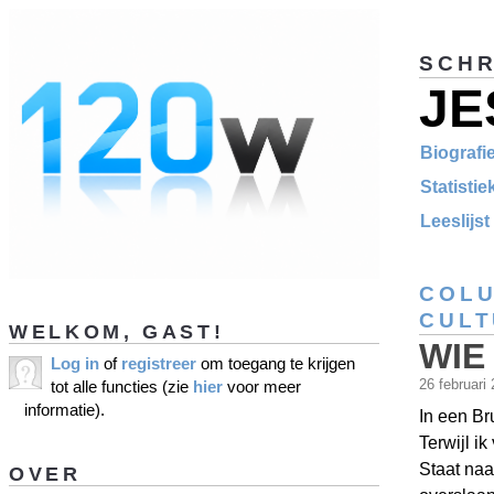
SCHR
JE
Biografi
Statisti
Leeslijs
COL
CUL
WELKOM, GAST!
WIE
Log in
of
registreer
om toegang te krijgen
26 februari
tot alle functies (zie
hier
voor meer
informatie).
In een Br
Terwijl i
Staat naa
OVER