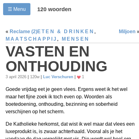
120 woorden
☰ Menu
«
Reclame (2)
ETEN & DRINKEN
,
Miljoen
MAATSCHAPPIJ
,
MENSEN
VASTEN EN
ONTHOUDING
3 april 2026
|
120w
|
Luc Verschuren
|
1
Goede vrijdag eet je geen vlees. Ergens weet ik het wel
maar het fijne zoek ik toch even op. Woorden als
boetedoening, onthouding, bezinning en soberheid
verschijnen op het scherm.
De Katholieke herkomst, dat wist ik wel maar dat vlees een
luxeprodukt is, is zwaar achterhaald. Vooral als je het
vandaag de dag vergelijkt met vis. Die wordt wel heel erg