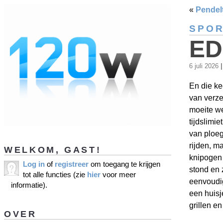
«
Pendel
SPO
ED
6 juli 2026
|
En die ke
van verze
moeite we
tijdslimi
van ploeg
rijden, m
WELKOM, GAST!
knipogen 
Log in
of
registreer
om toegang te krijgen
stond en 
tot alle functies (zie
hier
voor meer
eenvoudi
informatie).
een huisj
grillen e
OVER