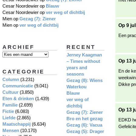
Cesar Noordewier
op
Blauw
Cesar Noordewier
op
ver weg of dichtbij
Mien
op
Gezag (7): Ziener
Mien
op
ver weg of dichtbij
Op 9 ju
Een prac
ARCHIEF
RECENT
Jerney Kaagman
Op 13 j
– Times without
years and
En de kee
CATEGORIE
seasons
weekwin
Column
(3.231)
Gezag (8): Wiens
Dikke pro
Communicatie
(9.041)
Waterkou
Cultuur
(3.850)
Blauw
Eten & drinken
(1.439)
ver weg of
Familie
(2.699)
dichtbij
Op 13 j
Fictie
(6.083)
Gezag (7): Ziener
Liefde
(2.865)
Bro en het gezag
EDKD het
Maatschappij
(6.634)
Gezag (6): Vacua
Gefelicit
Mensen
(10.170)
Gezag (5): Drager