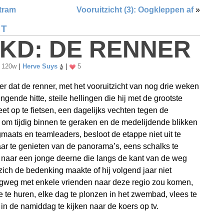
tram
Vooruitzicht (3): Oogkleppen af
»
RT
KD: DE RENNER
120w
|
Herve Suys
|
5
er dat de renner, met het vooruitzicht van nog drie weken
ngende hitte, steile hellingen die hij met de grootste
et op te fietsen, een dagelijks vechten tegen de
et om tijdig binnen te geraken en de medelijdende blikken
maats en teamleaders, besloot de etappe niet uit te
aar te genieten van de panorama’s, eens schalks te
naar een jonge deerne die langs de kant van de weg
zich de bedenking maakte of hij volgend jaar niet
gweg met enkele vrienden naar deze regio zou komen,
e te huren, elke dag te plonzen in het zwembad, vlees te
n in de namiddag te kijken naar de koers op tv.