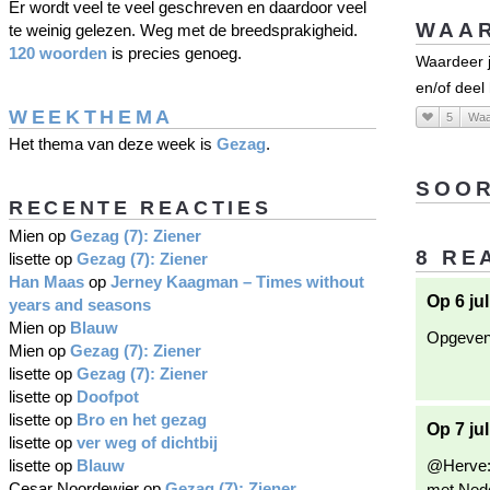
Er wordt veel te veel geschreven en daardoor veel
WAAR
te weinig gelezen. Weg met de breedsprakigheid.
120 woorden
is precies genoeg.
Waardeer j
en/of deel
WEEKTHEMA
5
Waa
Het thema van deze week is
Gezag
.
SOOR
RECENTE REACTIES
Mien
op
Gezag (7): Ziener
8 RE
lisette
op
Gezag (7): Ziener
Han Maas
op
Jerney Kaagman – Times without
Op 6 ju
years and seasons
Mien
op
Blauw
Opgeven 
Mien
op
Gezag (7): Ziener
lisette
op
Gezag (7): Ziener
lisette
op
Doofpot
lisette
op
Bro en het gezag
Op 7 jul
lisette
op
ver weg of dichtbij
lisette
op
Blauw
@Herve: 
Cesar Noordewier
op
Gezag (7): Ziener
met Nede