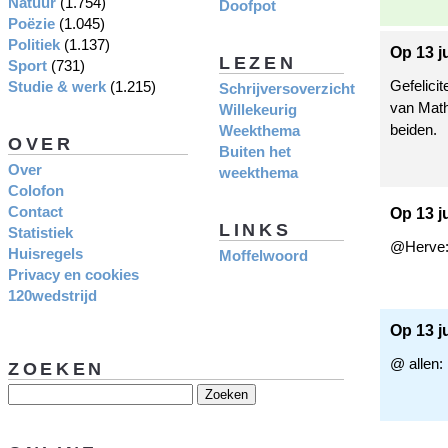
Natuur
(1.754)
Doofpot
Poëzie
(1.045)
Politiek
(1.137)
Op 13 j
LEZEN
Sport
(731)
Gefelici
Studie & werk
(1.215)
Schrijversoverzicht
van Math
Willekeurig
beiden.
Weekthema
OVER
Buiten het
Over
weekthema
Colofon
Contact
Op 13 ju
LINKS
Statistiek
@Herve: 
Huisregels
Moffelwoord
Privacy en cookies
120wedstrijd
Op 13 j
@ allen:
ZOEKEN