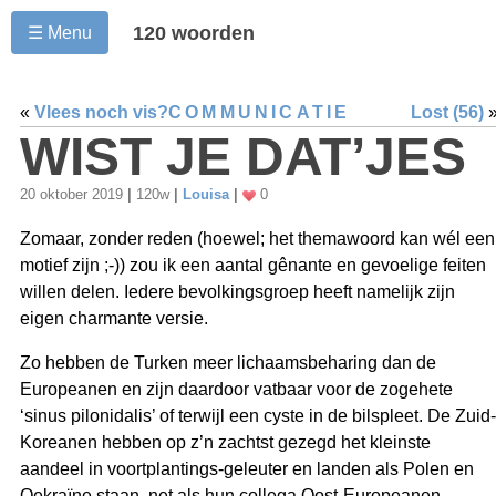
120 woorden
☰ Menu
«
Vlees noch vis?
COMMUNICATIE
Lost (56)
WIST JE DAT’JES
20 oktober 2019
|
120w
|
Louisa
|
0
Zomaar, zonder reden (hoewel; het themawoord kan wél een
motief zijn ;-)) zou ik een aantal gênante en gevoelige feiten
willen delen. Iedere bevolkingsgroep heeft namelijk zijn
eigen charmante versie.
Zo hebben de Turken meer lichaamsbeharing dan de
Europeanen en zijn daardoor vatbaar voor de zogehete
‘sinus pilonidalis’ of terwijl een cyste in de bilspleet. De Zuid-
Koreanen hebben op z’n zachtst gezegd het kleinste
aandeel in voortplantings-geleuter en landen als Polen en
Oekraïne staan, net als hun collega Oost-Europeanen