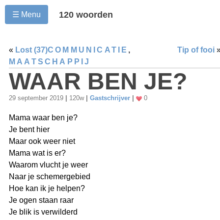
120 woorden
☰ Menu
«
Lost (37)
COMMUNICATIE
,
Tip of fooi
MAATSCHAPPIJ
WAAR BEN JE?
29 september 2019
|
120w
|
Gastschrijver
|
0
Mama waar ben je?
Je bent hier
Maar ook weer niet
Mama wat is er?
Waarom vlucht je weer
Naar je schemergebied
Hoe kan ik je helpen?
Je ogen staan raar
Je blik is verwilderd