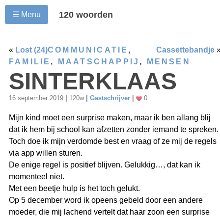
120 woorden
☰ Menu
«
Lost (24)
COMMUNICATIE
,
Cassettebandje
FAMILIE
,
MAATSCHAPPIJ
,
MENSEN
SINTERKLAAS
16 september 2019
|
120w
|
Gastschrijver
|
0
Mijn kind moet een surprise maken, maar ik ben allang blij
dat ik hem bij school kan afzetten zonder iemand te spreken.
Toch doe ik mijn verdomde best en vraag of ze mij de regels
via app willen sturen.
De enige regel is positief blijven. Gelukkig…, dat kan ik
momenteel niet.
Met een beetje hulp is het toch gelukt.
Op 5 december word ik opeens gebeld door een andere
moeder, die mij lachend vertelt dat haar zoon een surprise