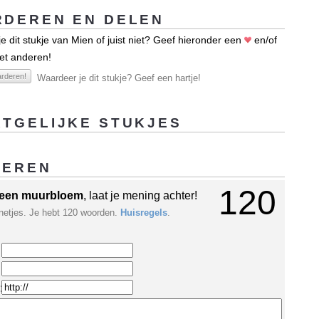
DEREN EN DELEN
e dit stukje van Mien of juist niet? Geef hieronder een
en/of
et anderen!
rderen!
Waardeer je dit stukje? Geef een hartje!
TGELIJKE STUKJES
GEREN
120
een muurbloem
, laat je mening achter!
netjes. Je hebt 120 woorden.
Huisregels
.
: