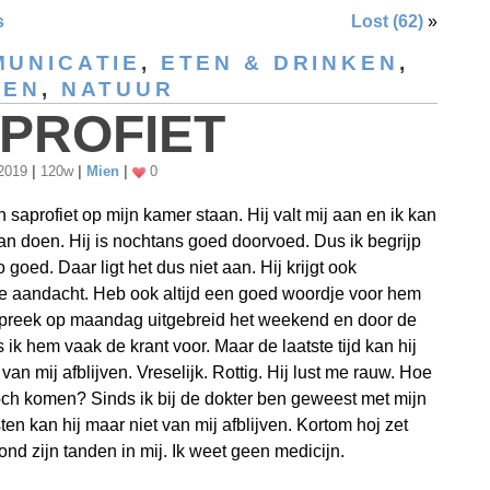
s
Lost (62)
»
UNICATIE
,
ETEN & DRINKEN
,
SEN
,
NATUUR
PROFIET
 2019
|
120w
|
Mien
|
0
n saprofiet op mijn kamer staan. Hij valt mij aan en ik kan
aan doen. Hij is nochtans goed doorvoed. Dus ik begrijp
o goed. Daar ligt het dus niet aan. Hij krijgt ook
 aandacht. Heb ook altijd een goed woordje voor hem
spreek op maandag uitgebreid het weekend en door de
 ik hem vaak de krant voor. Maar de laatste tijd kan hij
van mij afblijven. Vreselijk. Rottig. Hij lust me rauw. Hoe
och komen? Sinds ik bij de dokter ben geweest met mijn
ten kan hij maar niet van mij afblijven. Kortom hoj zet
ond zijn tanden in mij. Ik weet geen medicijn.