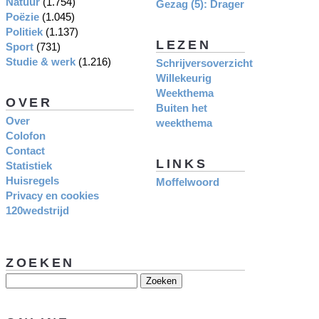
Natuur
(1.754)
Gezag (5): Drager
Poëzie
(1.045)
Politiek
(1.137)
LEZEN
Sport
(731)
Studie & werk
(1.216)
Schrijversoverzicht
Willekeurig
Weekthema
OVER
Buiten het
Over
weekthema
Colofon
Contact
LINKS
Statistiek
Huisregels
Moffelwoord
Privacy en cookies
120wedstrijd
ZOEKEN