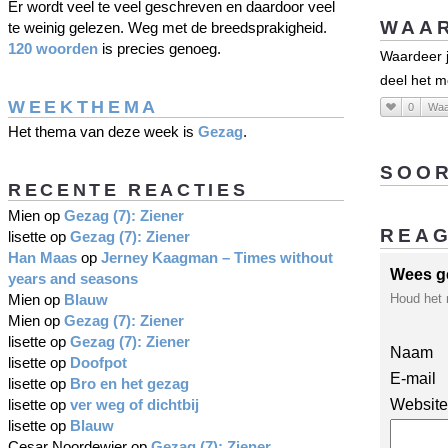
Er wordt veel te veel geschreven en daardoor veel
WAAR
te weinig gelezen. Weg met de breedsprakigheid.
120 woorden
is precies genoeg.
Waardeer j
deel het m
WEEKTHEMA
0
Waa
Het thema van deze week is
Gezag
.
SOOR
RECENTE REACTIES
Mien
op
Gezag (7): Ziener
REA
lisette
op
Gezag (7): Ziener
Han Maas
op
Jerney Kaagman – Times without
Wees g
years and seasons
Mien
op
Blauw
Houd het 
Mien
op
Gezag (7): Ziener
lisette
op
Gezag (7): Ziener
Naam
lisette
op
Doofpot
E-mail
lisette
op
Bro en het gezag
lisette
op
ver weg of dichtbij
Website
lisette
op
Blauw
Cesar Noordewier
op
Gezag (7): Ziener