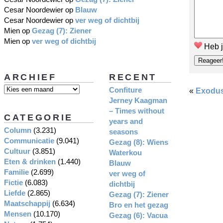
Cesar Noordewier
op
Blauw
Cesar Noordewier
op
ver weg of dichtbij
Mien
op
Gezag (7): Ziener
Mien
op
ver weg of dichtbij
Heb j
ARCHIEF
RECENT
Confiture
«
Exodu
Jerney Kaagman
– Times without
CATEGORIE
years and
Column
(3.231)
seasons
Communicatie
(9.041)
Gezag (8): Wiens
Cultuur
(3.851)
Waterkou
Eten & drinken
(1.440)
Blauw
Familie
(2.699)
ver weg of
Fictie
(6.083)
dichtbij
Liefde
(2.865)
Gezag (7): Ziener
Maatschappij
(6.634)
Bro en het gezag
Mensen
(10.170)
Gezag (6): Vacua