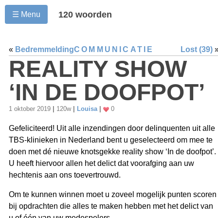
120 woorden
☰ Menu
«
Bedremmelding
COMMUNICATIE
Lost (39)
REALITY SHOW
‘IN DE DOOFPOT’
1 oktober 2019
|
120w
|
Louisa
|
0
Gefeliciteerd! Uit alle inzendingen door delinquenten uit alle
TBS-klinieken in Nederland bent u geselecteerd om mee te
doen met dé nieuwe knotsgekke reality show ‘In de doofpot’.
U heeft hiervoor allen het delict dat voorafging aan uw
hechtenis aan ons toevertrouwd.
Om te kunnen winnen moet u zoveel mogelijk punten scoren
bij opdrachten die alles te maken hebben met het delict van
u of één van uw medespelers.