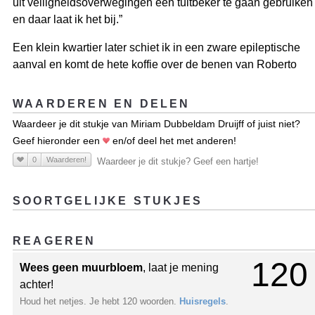
uit veiligheidsoverwegingen een tuitbeker te gaan gebruiken
en daar laat ik het bij.”
Een klein kwartier later schiet ik in een zware epileptische
aanval en komt de hete koffie over de benen van Roberto
WAARDEREN EN DELEN
Waardeer je dit stukje van Miriam Dubbeldam Druijff of juist niet?
Geef hieronder een
en/of deel het met anderen!
0
Waarderen!
Waardeer je dit stukje? Geef een hartje!
SOORTGELIJKE STUKJES
REAGEREN
120
Wees geen muurbloem
, laat je mening
achter!
Houd het netjes. Je hebt 120 woorden.
Huisregels
.