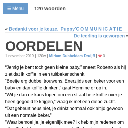
120 woorden
☰ Menu
«
Bedankt voor je keuze, ‘Puppy’
COMMUNICATIE
De teerling is geworpen
OORDELEN
1 november 2019
|
120w
|
Miriam Dubbeldam Druijff
|
0
“Jemig je bent toch geen kleine baby,” sneert Roberto als hij
ziet dat ik koffie in een tuitbeker schenk.
“Beetje erg dubbel trouwens. Enerzijds een beker voor een
baby en dan koffie drinken,” gaat Hermine er op in.
“Wil je dan de kans lopen om een straal hete koffie over je
heen gegooid te krijgen,” vraag ik met een diepe zucht.
“Dat gebeurt heus niet, je drinkt normaal ook altijd gewoon
uit een normale beker.”
“Waar bemoei je, je eigenlijk mee? Ik heb mijn redenen om