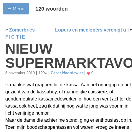
120 woorden
☰ Menu
«
Zomerbries
Lopers en meelopers verenigt u !
FICTIE
NIEUW
SUPERMARKTAV
8 november 2019
|
120w
|
Cesar Noordewier
|
0
Ik maakte wat grappen bij de kassa. Aan het onbegrip op het
gezicht van de kassaboy, of mannelijke caissière, of
genderneutrale kassamedewerker, of hoe een vent achter de
kassa ook heet, zag ik dat hij nog wat te jong was voor mijn
licht venijnige humor.
Maar de dame die achter me stond, ging er enthousiast op in
Toen mijn boodschappentassen vol waren, vroeg ze ineens