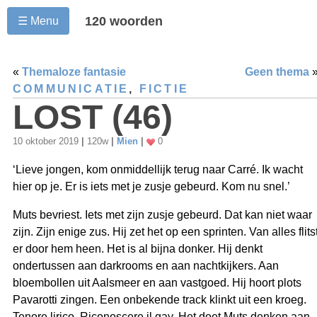
120 woorden
☰ Menu
«
Themaloze fantasie
Geen thema
COMMUNICATIE
,
FICTIE
LOST (46)
10 oktober 2019
|
120w
|
Mien
|
0
‘Lieve jongen, kom onmiddellijk terug naar Carré. Ik wacht
hier op je. Er is iets met je zusje gebeurd. Kom nu snel.’
Muts bevriest. Iets met zijn zusje gebeurd. Dat kan niet waar
zijn. Zijn enige zus. Hij zet het op een sprinten. Van alles flits
er door hem heen. Het is al bijna donker. Hij denkt
ondertussen aan darkrooms en aan nachtkijkers. Aan
bloembollen uit Aalsmeer en aan vastgoed. Hij hoort plots
Pavarotti zingen. Een onbekende track klinkt uit een kroeg.
Tenore lirico. Riconoscere il gay. Het doet Muts denken aan