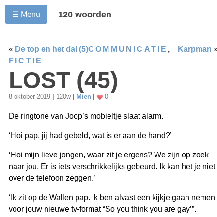
120 woorden
☰ Menu
«
De top en het dal (5)
COMMUNICATIE
,
Karpman
FICTIE
LOST (45)
8 oktober 2019
|
120w
|
Mien
|
0
De ringtone van Joop’s mobieltje slaat alarm.
‘Hoi pap, jij had gebeld, wat is er aan de hand?’
‘Hoi mijn lieve jongen, waar zit je ergens? We zijn op zoek
naar jou. Er is iets verschrikkelijks gebeurd. Ik kan het je niet
over de telefoon zeggen.’
‘Ik zit op de Wallen pap. Ik ben alvast een kijkje gaan nemen
voor jouw nieuwe tv-format “So you think you are gay’”.