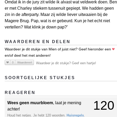
Omdat ik in de jury zit wilde ik alvast wat veldwerk doen. Ben
er met Charley stiekem tussenuit gepiept. We hadden geen
zin in de afterparty. Maar zij wilde liever uitwaaien bij de
Magere Brug. Pap, wat is er gebeurd. Kun je het echt niet
vertellen? Wat klink je down pap?’
WAARDEREN EN DELEN
Waardeer je dit stukje van Mien of juist niet? Geef hieronder een
en/of deel het met anderen!
0
Waarderen!
Waardeer je dit stukje? Geef een hartje!
SOORTGELIJKE STUKJES
REAGEREN
120
Wees geen muurbloem
, laat je mening
achter!
Houd het netjes. Je hebt 120 woorden.
Huisregels
.