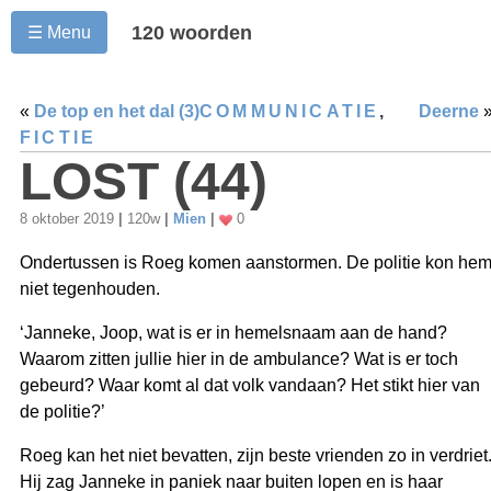
120 woorden
☰ Menu
«
De top en het dal (3)
COMMUNICATIE
,
Deerne
FICTIE
LOST (44)
8 oktober 2019
|
120w
|
Mien
|
0
Ondertussen is Roeg komen aanstormen. De politie kon he
niet tegenhouden.
‘Janneke, Joop, wat is er in hemelsnaam aan de hand?
Waarom zitten jullie hier in de ambulance? Wat is er toch
gebeurd? Waar komt al dat volk vandaan? Het stikt hier van
de politie?’
Roeg kan het niet bevatten, zijn beste vrienden zo in verdriet
Hij zag Janneke in paniek naar buiten lopen en is haar