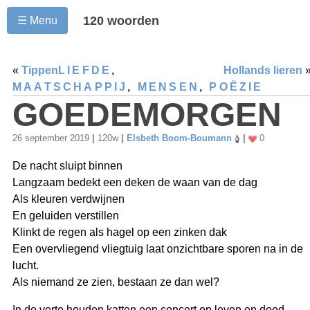
120 woorden
☰ Menu
«
Tippen
LIEFDE
,
Hollands lieren
MAATSCHAPPIJ
,
MENSEN
,
POËZIE
GOEDEMORGEN
26 september 2019
|
120w
|
Elsbeth Boom-Boumann
|
0
De nacht sluipt binnen
Langzaam bedekt een deken de waan van de dag
Als kleuren verdwijnen
En geluiden verstillen
Klinkt de regen als hagel op een zinken dak
Een overvliegend vliegtuig laat onzichtbare sporen na in de
lucht.
Als niemand ze zien, bestaan ze dan wel?
In de verte houden katten een concert op leven en dood.