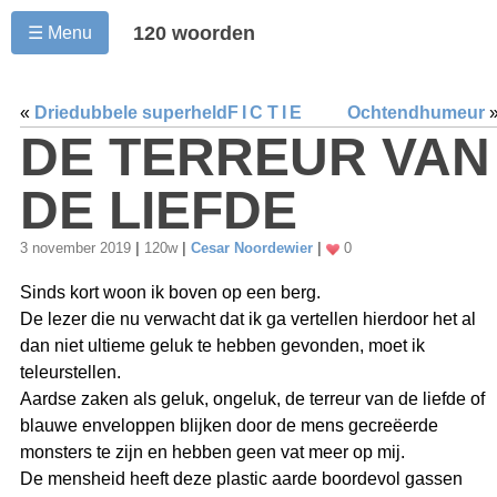
120 woorden
☰ Menu
«
Driedubbele superheld
FICTIE
Ochtendhumeur
DE TERREUR VAN
DE LIEFDE
3 november 2019
|
120w
|
Cesar Noordewier
|
0
Sinds kort woon ik boven op een berg.
De lezer die nu verwacht dat ik ga vertellen hierdoor het al
dan niet ultieme geluk te hebben gevonden, moet ik
teleurstellen.
Aardse zaken als geluk, ongeluk, de terreur van de liefde of
blauwe enveloppen blijken door de mens gecreëerde
monsters te zijn en hebben geen vat meer op mij.
De mensheid heeft deze plastic aarde boordevol gassen