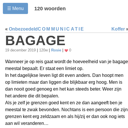
120 woorden
☰ Menu
«
Onbezoedeld
COMMUNICATIE
Koffer
BAGAGE
19 december 2019
|
120w
|
Rosie
|
0
Wanneer je op reis gaat wordt de hoeveelheid van je bagage
meestal bepaalt. Er staat een limiet op.
In het dagelijkse leven ligt dit even anders. Dan hoopt men
op limieten maar dan liggen die blijkbaar erg hoog. Men is
dan nooit goed genoeg en het kan steeds beter. Weer zijn
het andere die dit bepalen.
Als je zelf je grenzen goed kent en ze dan aangeeft ben je
meestal te zwak bevonden. Nochtans is een persoon die zijn
grenzen kent erg zeldzaam en als hij/zij er dan ook nog iets
aan wil veranderen…