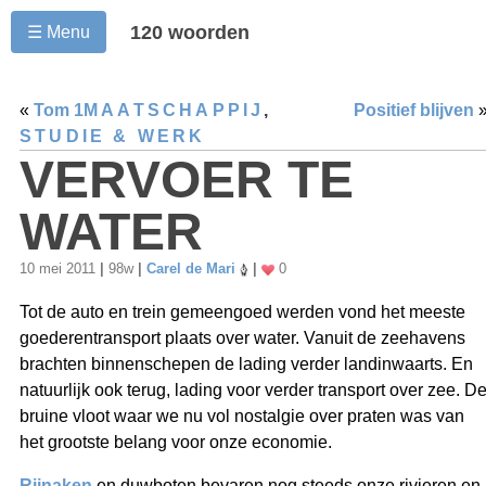
120 woorden
☰ Menu
«
Tom 1
MAATSCHAPPIJ
,
Positief blijven
STUDIE & WERK
VERVOER TE
WATER
10 mei 2011
|
98w
|
Carel de Mari
|
0
Tot de auto en trein gemeengoed werden vond het meeste
goederentransport plaats over water. Vanuit de zeehavens
brachten binnenschepen de lading verder landinwaarts. En
natuurlijk ook terug, lading voor verder transport over zee. D
bruine vloot waar we nu vol nostalgie over praten was van
het grootste belang voor onze economie.
Rijnaken
en duwboten bevaren nog steeds onze rivieren en