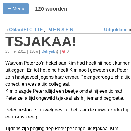
120 woorden
☰ Menu
«
Olifant
FICTIE
,
MENSEN
Uitgekleed
TSJAKAA!
25 mei 2011
|
120w
|
Defrysk
|
0
Waarom Peter zo’n hekel aan Kim had heeft hij nooit kunnen
uitleggen. En tot het eind heeft Kim nooit geweten dat Peter
zo’n haatgevoel jegens haar ervoer. Peter gedroeg zich altijd
correct, en was altijd collegiaal.
Kim plaagde Peter altijd een beetje omdat hij een tic had;
Peter zei altijd ongewild tsjakaa! als hij iemand begroette.
Peter besloot zijn kwelgeest uit het raam te duwen zodra hij
een kans kreeg.
Tijdens zijn poging riep Peter per ongeluk tsjakaa! Kim