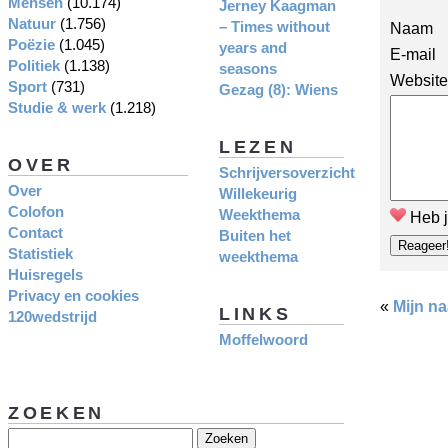
Mensen
(10.174)
Jerney Kaagman
Natuur
(1.756)
– Times without
Naam
Poëzie
(1.045)
years and
E-mail
Politiek
(1.138)
seasons
Website
Sport
(731)
Gezag (8): Wiens
Studie & werk
(1.218)
LEZEN
OVER
Schrijversoverzicht
Over
Willekeurig
Colofon
Weekthema
Heb j
Contact
Buiten het
Statistiek
weekthema
Huisregels
Privacy en cookies
«
Mijn n
LINKS
120wedstrijd
Moffelwoord
ZOEKEN