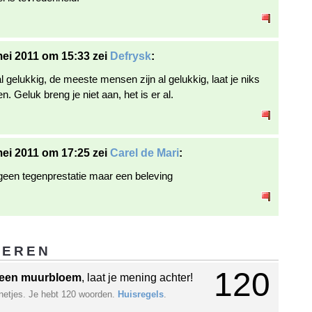
ei 2011 om 15:33 zei
Defrysk
:
l gelukkig, de meeste mensen zijn al gelukkig, laat je niks
. Geluk breng je niet aan, het is er al.
ei 2011 om 17:25 zei
Carel de Mari
:
 geen tegenprestatie maar een beleving
GEREN
120
een muurbloem
, laat je mening achter!
netjes. Je hebt 120 woorden.
Huisregels
.