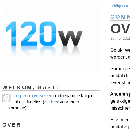
«
Mijn n
COMM
OV
15 mei 201
Geluk. Wa
worden, g
Sommige 
omdat dat
levensho
WELKOM, GAST!
Anderen p
Log in
of
registreer
om toegang te krijgen
gelukkig
tot alle functies (zie
hier
voor meer
informatie).
misschien
Er zijn e
OVER
omdat zij