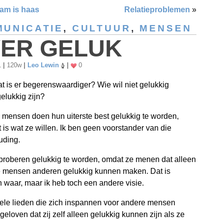
aam is haas
Relatieproblemen
»
UNICATIE
,
CULTUUR
,
MENSEN
ER GELUK
1
|
120w
|
Leo Lewin
|
0
t is er begerenswaardiger? Wie wil niet gelukkig
elukkig zijn?
mensen doen hun uiterste best gelukkig te worden,
 is wat ze willen. Ik ben geen voorstander van die
uding.
roberen gelukkig te worden, omdat ze menen dat alleen
e mensen anderen gelukkig kunnen maken. Dat is
 waar, maar ik heb toch een andere visie.
dele lieden die zich inspannen voor andere mensen
 geloven dat zij zelf alleen gelukkig kunnen zijn als ze