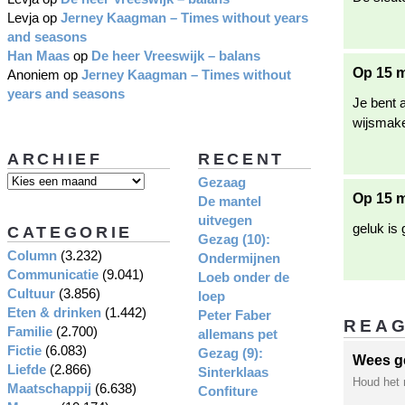
Levja
op
Jerney Kaagman – Times without years
and seasons
Han Maas
op
De heer Vreeswijk – balans
Op 15 m
Anoniem
op
Jerney Kaagman – Times without
years and seasons
Je bent a
wijsmaken
ARCHIEF
RECENT
Gezaag
Op 15 m
De mantel
uitvegen
geluk is
CATEGORIE
Gezag (10):
Column
(3.232)
Ondermijnen
Communicatie
(9.041)
Loeb onder de
Cultuur
(3.856)
loep
Eten & drinken
(1.442)
Peter Faber
REA
Familie
(2.700)
allemans pet
Fictie
(6.083)
Gezag (9):
Wees g
Liefde
(2.866)
Sinterklaas
Houd het 
Maatschappij
(6.638)
Confiture