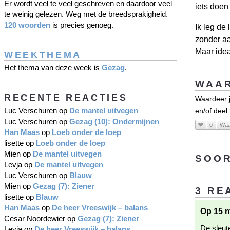
Er wordt veel te veel geschreven en daardoor veel
iets doen
te weinig gelezen. Weg met de breedsprakigheid.
120 woorden
is precies genoeg.
Ik leg de
zonder aa
Maar idea
WEEKTHEMA
Het thema van deze week is
Gezag
.
WAAR
RECENTE REACTIES
Waardeer j
Luc Verschuren
op
De mantel uitvegen
en/of deel
Luc Verschuren
op
Gezag (10): Ondermijnen
0
Waa
Han Maas
op
Loeb onder de loep
lisette
op
Loeb onder de loep
Mien
op
De mantel uitvegen
SOOR
Levja
op
De mantel uitvegen
Luc Verschuren
op
Blauw
Mien
op
Gezag (7): Ziener
3 RE
lisette
op
Blauw
Han Maas
op
De heer Vreeswijk – balans
Op 15 m
Cesar Noordewier
op
Gezag (7): Ziener
De sleute
Levja
op
De heer Vreeswijk – balans