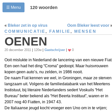
120 woorden
☰ Menu
«
Bleker zet in op virus
Oom Bleker leest voor
COMMUNICATIE
,
FAMILIE
,
MENSEN
OENEN
20 december 2011
|
120w
|
Gastschrijver
|
0
Ooit mislukte in Nederland de lancering van een nieuwe Fiat
Een oen had het ding “Croma” gedoopt. Maar huisvrouwen
kopen geen auto’s, nu zelden, in 1986 nooit.
De naam Fiat kennen we wel, in Groningen, maar ze sterven
langzaam uit. Volgens de familiedatabank van het Meertens
Instistuut, bij literaire Nederlanders sedert Voskuils “Het
Bureau” beter bekend als “Het Beerta Instituut”, waren er in
2007 nog 40 Fiatten, in 1947 43.
De Italiaanse jeugd kocht vroeger een Uno om in te vrijen;