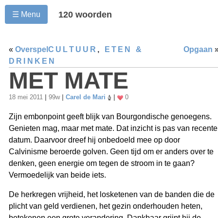
120 woorden
☰ Menu
«
Overspel
CULTUUR
,
ETEN &
Opgaan
DRINKEN
MET MATE
18 mei 2011
|
99w
|
Carel de Mari
|
0
Zijn embonpoint geeft blijk van Bourgondische genoegens.
Genieten mag, maar met mate. Dat inzicht is pas van recente
datum. Daarvoor dreef hij onbedoeld mee op door
Calvinisme beroerde golven. Geen tijd om er anders over te
denken, geen energie om tegen de stroom in te gaan?
Vermoedelijk van beide iets.
De herkregen vrijheid, het losketenen van de banden die de
plicht van geld verdienen, het gezin onderhouden heten,
betekenen een grote verandering. Dankbaar grijpt hij de