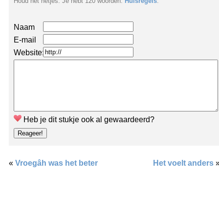
Houd het netjes. Je hebt 120 woorden.
Huisregels
.
Naam
E-mail
Website:
Heb je dit stukje ook al gewaardeerd?
«
Vroegâh was het beter
Het voelt anders