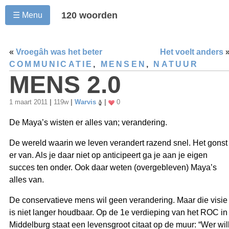
120 woorden
☰ Menu
«
Vroegâh was het beter
Het voelt anders
COMMUNICATIE
,
MENSEN
,
NATUUR
MENS 2.0
1 maart 2011
|
119w
|
Warvis
|
0
De Maya’s wisten er alles van; verandering.
De wereld waarin we leven verandert razend snel. Het gonst
er van. Als je daar niet op anticipeert ga je aan je eigen
succes ten onder. Ook daar weten (overgebleven) Maya’s
alles van.
De conservatieve mens wil geen verandering. Maar die visie
is niet langer houdbaar. Op de 1e verdieping van het ROC in
Middelburg staat een levensgroot citaat op de muur: “Wer wil