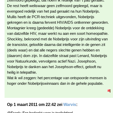
zelfmoord gepleegd, dat noem ik redelijk van ’t pad geraakt.
De rest heeft weliswaar geen zelfmoord gepleegd, maar is
evengoed redelijk van het pad geraakt na hun Nobelprijs.
Mullis heeft de PCR-techniek uitgevonden, Nobelprijs
gekregen en is daarna fervent HIV/AIDS ontkenner geworden.
Montagnier kreeg (gedeelde) Nobelprijs voor de ontdekking
van datzelfde HIV, maar werkt nu aan een soort homeopathie.
Shockley, bekroond met de Nobelprijs voor zijn uitvinding van
de transistor, geloofde daarna dat intelligentie in de genen zit
(deels waar) en dat alle negers slechte genen hebben en
(daarom) dom zijn. In datzelfde straat past Lenard, Nobelprijs
voor Natuurkunde, vervolgens actief Nazi. Josephson,
Nobelprijs te danken aan het Josephson-effect, gelooft nu
heilig in telepathie.
Wat ik wil zeggen: het percentage van ontspoorde mensen is
hoger onder Nobelprijswinnaars dan in de gehele populatie.
Op 1 maart 2011 om 22:42 zei
Warvis
:
@Frank: Erg bedankt voor je toelichting!