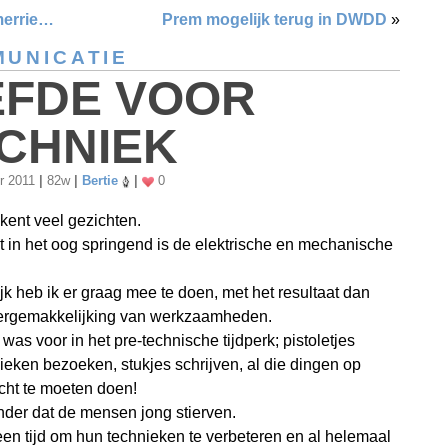
errie…
Prem mogelijk terug in DWDD
»
UNICATIE
EFDE VOOR
CHNIEK
r 2011
|
82w
|
Bertie
|
0
kent veel gezichten.
 in het oog springend is de elektrische en mechanische
jk heb ik er graag mee te doen, met het resultaat dan
vergemakkelijking van werkzaamheden.
 was voor in het pre-technische tijdperk; pistoletjes
ieken bezoeken, stukjes schrijven, al die dingen op
cht te moeten doen!
der dat de mensen jong stierven.
en tijd om hun technieken te verbeteren en al helemaal