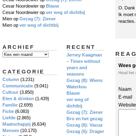
Cesar Noordewier
op
Blauw
O. Dank 
Cesar Noordewier
op
ver weg of dichtbij
Ik moet n
Mien
op
Gezag (7): Ziener
reacties.
Mien
op
ver weg of dichtbij
ARCHIEF
RECENT
REA
Jerney Kaagman
– Times without
Wees g
years and
CATEGORIE
Houd het 
seasons
Column
(3.231)
Gezag (8): Wiens
Communicatie
(9.041)
Waterkou
Naam
Cultuur
(3.850)
Blauw
E-mail
Eten & drinken
(1.439)
ver weg of
Familie
(2.699)
Website
dichtbij
Fictie
(6.083)
Gezag (7): Ziener
Liefde
(2.865)
Bro en het gezag
Maatschappij
(6.634)
Gezag (6): Vacua
Mensen
(10.170)
Gezag (5): Drager