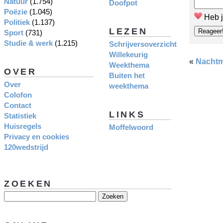
Natuur
(1.754)
Doofpot
Poëzie
(1.045)
Heb j
Politiek
(1.137)
LEZEN
Sport
(731)
Studie & werk
(1.215)
Schrijversoverzicht
Willekeurig
«
Nachtm
Weekthema
OVER
Buiten het
Over
weekthema
Colofon
Contact
LINKS
Statistiek
Huisregels
Moffelwoord
Privacy en cookies
120wedstrijd
ZOEKEN