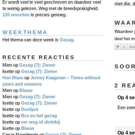
Er wordt veel te veel geschreven en daardoor veel
niet die,
te weinig gelezen. Weg met de breedsprakigheid.
120 woorden
is precies genoeg.
WAAR
WEEKTHEMA
Waardeer j
deel het m
Het thema van deze week is
Gezag
.
0
Waa
RECENTE REACTIES
Mien
op
Gezag (7): Ziener
SOOR
lisette
op
Gezag (7): Ziener
Han Maas
op
Jerney Kaagman – Times without
years and seasons
2 RE
Mien
op
Blauw
Mien
op
Gezag (7): Ziener
Op 4 se
lisette
op
Gezag (7): Ziener
Een zeer 
lisette
op
Doofpot
lisette
op
Bro en het gezag
lisette
op
ver weg of dichtbij
lisette
op
Blauw
Op 4 se
Cesar Noordewier
op
Gezag (7): Ziener