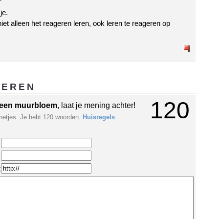
je.
iet alleen het reageren leren, ook leren te reageren op
GEREN
120
een muurbloem
, laat je mening achter!
netjes. Je hebt 120 woorden.
Huisregels
.
: