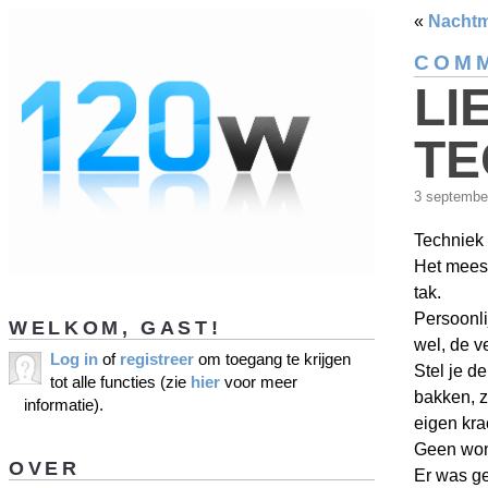
«
Nachtm
COMM
LI
TE
3 septembe
Techniek 
Het meest
tak.
Persoonli
WELKOM, GAST!
wel, de 
Log in
of
registreer
om toegang te krijgen
Stel je de
tot alle functies (zie
hier
voor meer
bakken, z
informatie).
eigen kra
Geen won
OVER
Er was ge