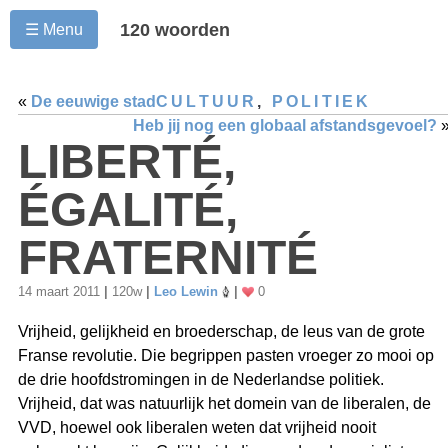
120 woorden
☰ Menu
«
De eeuwige stad
CULTUUR
,
POLITIEK
Heb jij nog een globaal afstandsgevoel?
LIBERTÉ,
ÉGALITÉ,
FRATERNITÉ
14 maart 2011
|
120w
|
Leo Lewin
|
0
Vrijheid, gelijkheid en broederschap, de leus van de grote
Franse revolutie. Die begrippen pasten vroeger zo mooi op
de drie hoofdstromingen in de Nederlandse politiek.
Vrijheid, dat was natuurlijk het domein van de liberalen, de
VVD, hoewel ook liberalen weten dat vrijheid nooit