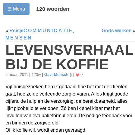
120 woorden
☰ Menu
«
Reisje
COMMUNICATIE
,
Gods werken
MENSEN
LEVENSVERHAAL
BIJ DE KOFFIE
5 maart 2011
|
120w
|
Gavi Mensch
|
0
Vijf huisbezoeken heb ik gedaan: hoe het met de cliënten
gaat, hoe ze de verleende zorg ervaren. Alles krijgt goede
cijfers, de hulp en de verzorging, de bereikbaarheid, alles
lijkt picobello te verlopen. Zó ben ik snel klaar met het
invullen van evaluatieformulieren. De nodige feedback voor
en binnen de zorgwereld.
Of ik koffie wil, wordt er dan gevraagd.