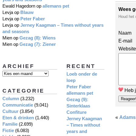
Ewald Hagedorn
op
allemans pet
Wees g
Levja
op
Blauw
Houd het 
Levja
op
Peter Faber
Levja
op
Jerney Kaagman – Times without years
and seasons
Naam
Mien
op
Gezag (8): Wiens
E-mail
Mien
op
Gezag (7): Ziener
Website
ARCHIEF
RECENT
Loeb onder de
loep
Peter Faber
CATEGORIE
Heb j
allemans pet
Column
(3.232)
Gezag (9):
Communicatie
(9.041)
Sinterklaas
Cultuur
(3.854)
Confiture
«
Adams
Eten & drinken
(1.440)
Jerney Kaagman
Familie
(2.699)
– Times without
Fictie
(6.083)
years and