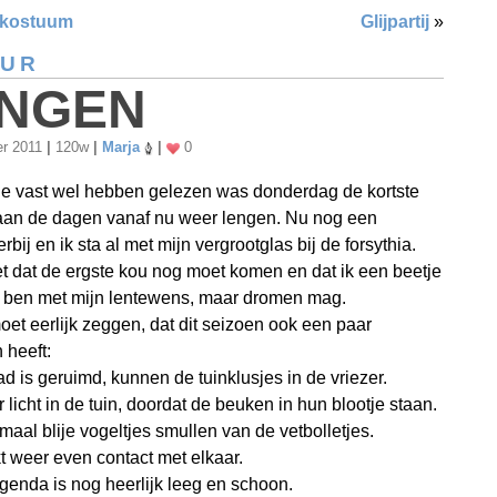
kostuum
Glijpartij
»
UUR
NGEN
er 2011
|
120w
|
Marja
|
0
lie vast wel hebben gelezen was donderdag de kortste
aan de dagen vanaf nu weer lengen. Nu nog een
rbij en ik sta al met mijn vergrootglas bij de forsythia.
et dat de ergste kou nog moet komen en dat ik een beetje
g ben met mijn lentewens, maar dromen mag.
oet eerlijk zeggen, dat dit seizoen ook een paar
 heeft:
ad is geruimd, kunnen de tuinklusjes in de vriezer.
 licht in de tuin, doordat de beuken in hun blootje staan.
emaal blije vogeltjes smullen van de vetbolletjes.
 weer even contact met elkaar.
genda is nog heerlijk leeg en schoon.