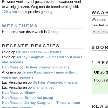
Er wordt veel te veel geschreven en daardoor veel
te weinig gelezen. Weg met de breedsprakigheid.
120 woorden
is precies genoeg.
WAAR
Waardeer j
WEEKTHEMA
deel het m
Het thema van deze week is
Gezag
.
0
Waa
RECENTE REACTIES
SOOR
Levja
op
De heer Vreeswijk – balans
Levja
op
Jerney Kaagman – Times without years
and seasons
1 RE
Han Maas
op
De heer Vreeswijk – balans
Anoniem
op
Jerney Kaagman – Times without
Op 26 d
years and seasons
Hou vast
Luc Verschuren
op
De heer Vreeswijk – balans
Luc Verschuren
op
allemans pet
Han Maas
op
Blauw
Han Maas
op
Bro en het gezag
Han Maas
op
Jerney Kaagman – Times without
REA
years and seasons