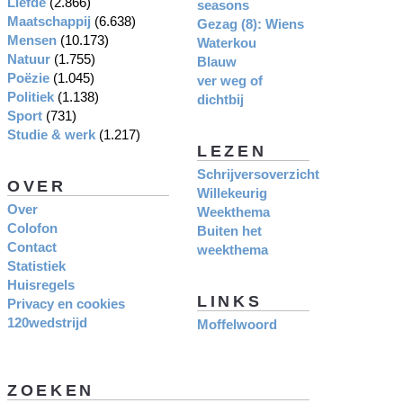
Liefde
(2.866)
seasons
Maatschappij
(6.638)
Gezag (8): Wiens
Mensen
(10.173)
Waterkou
Natuur
(1.755)
Blauw
Poëzie
(1.045)
ver weg of
Politiek
(1.138)
dichtbij
Sport
(731)
Studie & werk
(1.217)
LEZEN
Schrijversoverzicht
OVER
Willekeurig
Over
Weekthema
Colofon
Buiten het
Contact
weekthema
Statistiek
Huisregels
LINKS
Privacy en cookies
120wedstrijd
Moffelwoord
ZOEKEN