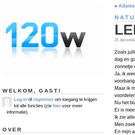
«
Adams
NAT
LE
25 decemb
Zoals jul
dag en g
zonnetje e
Ja, ik we
voorbari
Maar ik m
WELKOM, GAST!
voordelen
Log in
of
registreer
om toegang te krijgen
Nu het bl
tot alle functies (zie
hier
voor meer
Er is meer
informatie).
Ik zie all
Men zoekt
OVER
En mijn a