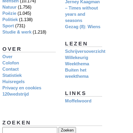
Mensen
(10.174)
Jerney Kaagman
Natuur
(1.756)
– Times without
Poëzie
(1.045)
years and
Politiek
(1.138)
seasons
Sport
(731)
Gezag (8): Wiens
Studie & werk
(1.218)
LEZEN
OVER
Schrijversoverzicht
Over
Willekeurig
Colofon
Weekthema
Contact
Buiten het
Statistiek
weekthema
Huisregels
Privacy en cookies
LINKS
120wedstrijd
Moffelwoord
ZOEKEN