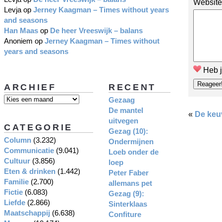
Website
Levja
op
Jerney Kaagman – Times without years
and seasons
Han Maas
op
De heer Vreeswijk – balans
Anoniem
op
Jerney Kaagman – Times without
years and seasons
Heb j
ARCHIEF
RECENT
Gezaag
De mantel
«
De keu
uitvegen
CATEGORIE
Gezag (10):
Column
(3.232)
Ondermijnen
Communicatie
(9.041)
Loeb onder de
Cultuur
(3.856)
loep
Eten & drinken
(1.442)
Peter Faber
Familie
(2.700)
allemans pet
Fictie
(6.083)
Gezag (9):
Liefde
(2.866)
Sinterklaas
Maatschappij
(6.638)
Confiture