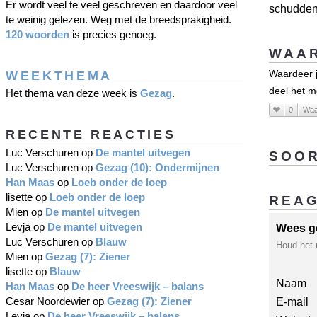
Er wordt veel te veel geschreven en daardoor veel
schudden 
te weinig gelezen. Weg met de breedsprakigheid.
120 woorden
is precies genoeg.
WAAR
WEEKTHEMA
Waardeer j
deel het m
Het thema van deze week is
Gezag
.
0
Waa
RECENTE REACTIES
Luc Verschuren
op
De mantel uitvegen
SOOR
Luc Verschuren
op
Gezag (10): Ondermijnen
Han Maas
op
Loeb onder de loep
lisette
op
Loeb onder de loep
REA
Mien
op
De mantel uitvegen
Levja
op
De mantel uitvegen
Wees g
Luc Verschuren
op
Blauw
Houd het 
Mien
op
Gezag (7): Ziener
lisette
op
Blauw
Naam
Han Maas
op
De heer Vreeswijk – balans
Cesar Noordewier
op
Gezag (7): Ziener
E-mail
Levja
op
De heer Vreeswijk – balans