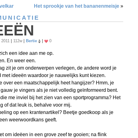
velkar
Het sprookje van het bananenmeisje
»
UNICATIE
EEËN
r 2011
|
112w
|
Bertie
|
0
 zich een idee aan me op.
en. En weer een.
g zit je om onderwerpen verlegen, de andere word je
 met ideeën waardoor je nauwelijks kunt kiezen.
e over een maatschappelijk heet hangijzer? Hmm, je
 gauw je vingers als je niet volledig geïnformeerd bent.
die me inviel bij het zien van een sportprogramma? Het
g of dat leuk is, behalve voor mij.
eling op een krantenartikel? Beetje goedkoop als je
een weerwoordkans geeft.
het om ideëen in een grove zeef te gooien; na flink