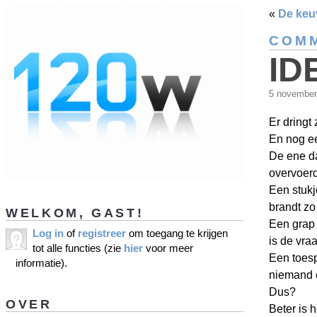
«
De keu
COMM
ID
5 novembe
Er dringt
En nog e
De ene da
overvoerd
Een stukj
brandt zo
WELKOM, GAST!
Een grap 
Log in
of
registreer
om toegang te krijgen
is de vraa
tot alle functies (zie
hier
voor meer
Een toesp
informatie).
niemand 
Dus?
OVER
Beter is 