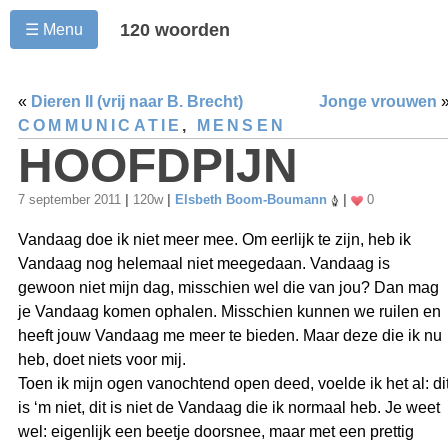
120 woorden
☰ Menu
«
Dieren II (vrij naar B. Brecht)
Jonge vrouwen
COMMUNICATIE
,
MENSEN
HOOFDPIJN
7 september 2011
|
120w
|
Elsbeth Boom-Boumann
|
0
Vandaag doe ik niet meer mee. Om eerlijk te zijn, heb ik
Vandaag nog helemaal niet meegedaan. Vandaag is
gewoon niet mijn dag, misschien wel die van jou? Dan mag
je Vandaag komen ophalen. Misschien kunnen we ruilen en
heeft jouw Vandaag me meer te bieden. Maar deze die ik nu
heb, doet niets voor mij.
Toen ik mijn ogen vanochtend open deed, voelde ik het al: di
is ‘m niet, dit is niet de Vandaag die ik normaal heb. Je weet
wel: eigenlijk een beetje doorsnee, maar met een prettig