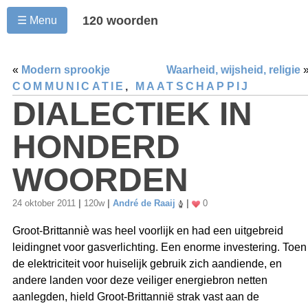
120 woorden
☰ Menu
«
Modern sprookje
Waarheid, wijsheid, religie
COMMUNICATIE
,
MAATSCHAPPIJ
DIALECTIEK IN
HONDERD
WOORDEN
24 oktober 2011
|
120w
|
André de Raaij
|
0
Groot-Brittanniè was heel voorlijk en had een uitgebreid
leidingnet voor gasverlichting. Een enorme investering. Toen
de elektriciteit voor huiselijk gebruik zich aandiende, en
andere landen voor deze veiliger energiebron netten
aanlegden, hield Groot-Brittannië strak vast aan de