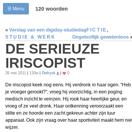
120 woorden
☰ Menu
«
Verslag van een digiday-studiedag
FICTIE
,
STUDIE & WERK
Ongelooflijk gewetenloos
DE SERIEUZE
IRISCOPIST
26 mei 2011
|
120w
|
Defrysk
|
0
De iriscopist keek nog eens. Hij verdronk in haar ogen. “Heb
je vroeger gerookt?”, vroeg hij voorzichtig, in een poging
medisch inzicht te veinzen. Hij rook haar heerlijke geur, en
vroeg of ze veel dronk. Haar ontkenning veroorzaakt een
stilte en ze hoorde een zacht gekreun achter zijn tuur
apparaat. Ook zijn vraag over haar sportiviteit maakt hem nie
wijzer.