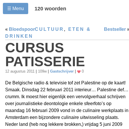
120 woorden
☰ Menu
«
Bloedspoor
CULTUUR
,
ETEN &
Bestseller
DRINKEN
CURSUS
PATISSERIE
12 augustus 2011
|
109w
|
Gastschrijver
|
0
De Belgische radio & televisie tof zet Palestine op de kaart!
Smaak. Dinsdag 22 februari 2011 interieur… Palestine def…
crumm. Ik moest hier eigenlijk een vervolgverhaal schrijven
over journalistieke deontologie enkele sfeerfoto’s op
maandag 16 februari 2009 vond in de culinaire werkplaats in
Amsterdam een bijzondere culinaire uitwisseling plaats.
Neder land (heb nog lekkere brokken,) vrijdag 5 juni 2009