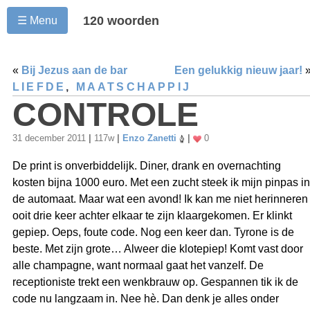
120 woorden
☰ Menu
«
Bij Jezus aan de bar
Een gelukkig nieuw jaar!
LIEFDE
,
MAATSCHAPPIJ
CONTROLE
31 december 2011
|
117w
|
Enzo Zanetti
|
0
De print is onverbiddelijk. Diner, drank en overnachting
kosten bijna 1000 euro. Met een zucht steek ik mijn pinpas in
de automaat. Maar wat een avond! Ik kan me niet herinneren
ooit drie keer achter elkaar te zijn klaargekomen. Er klinkt
gepiep. Oeps, foute code. Nog een keer dan. Tyrone is de
beste. Met zijn grote… Alweer die klotepiep! Komt vast door
alle champagne, want normaal gaat het vanzelf. De
receptioniste trekt een wenkbrauw op. Gespannen tik ik de
code nu langzaam in. Nee hè. Dan denk je alles onder