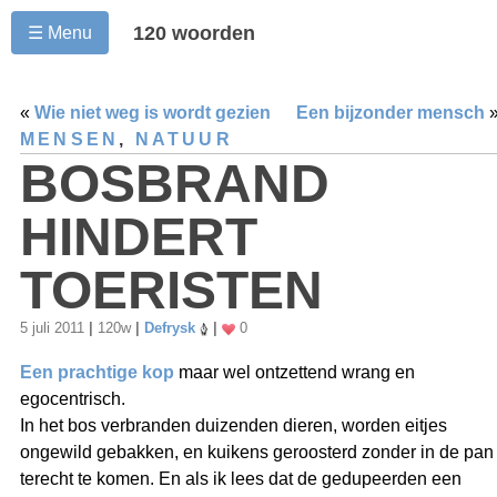
120 woorden
☰ Menu
«
Wie niet weg is wordt gezien
Een bijzonder mensch
MENSEN
,
NATUUR
BOSBRAND
HINDERT
TOERISTEN
5 juli 2011
|
120w
|
Defrysk
|
0
Een prachtige kop
maar wel ontzettend wrang en
egocentrisch.
In het bos verbranden duizenden dieren, worden eitjes
ongewild gebakken, en kuikens geroosterd zonder in de pan
terecht te komen. En als ik lees dat de gedupeerden een