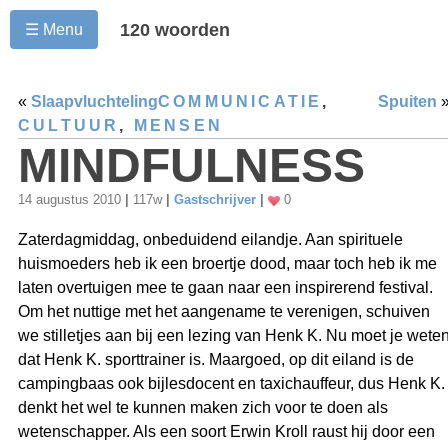
120 woorden
☰ Menu
«
Slaapvluchteling
COMMUNICATIE
,
Spuiten
CULTUUR
,
MENSEN
MINDFULNESS
14 augustus 2010
|
117w
|
Gastschrijver
|
0
Zaterdagmiddag, onbeduidend eilandje. Aan spirituele
huismoeders heb ik een broertje dood, maar toch heb ik me
laten overtuigen mee te gaan naar een inspirerend festival.
Om het nuttige met het aangename te verenigen, schuiven
we stilletjes aan bij een lezing van Henk K. Nu moet je wete
dat Henk K. sporttrainer is. Maargoed, op dit eiland is de
campingbaas ook bijlesdocent en taxichauffeur, dus Henk K.
denkt het wel te kunnen maken zich voor te doen als
wetenschapper. Als een soort Erwin Kroll raust hij door een