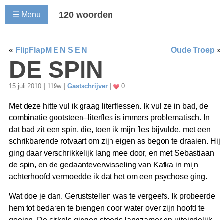
120 woorden
☰ Menu
«
FlipFlap
MENSEN
Oude Troep
DE SPIN
15 juli 2010
|
119w
|
Gastschrijver
|
0
Met deze hitte vul ik graag literflessen. Ik vul ze in bad, de
combinatie gootsteen–literfles is immers problematisch. In
dat bad zit een spin, die, toen ik mijn fles bijvulde, met een
schrikbarende rotvaart om zijn eigen as begon te draaien. Hij
ging daar verschrikkelijk lang mee door, en met Sebastiaan
de spin, en de gedaanteverwisseling van Kafka in mijn
achterhoofd vermoedde ik dat het om een psychose ging.
Wat doe je dan. Geruststellen was te vergeefs. Ik probeerde
hem tot bedaren te brengen door water over zijn hoofd te
gooien. De cirkels gingen steeds langzamer en uiteindelijk