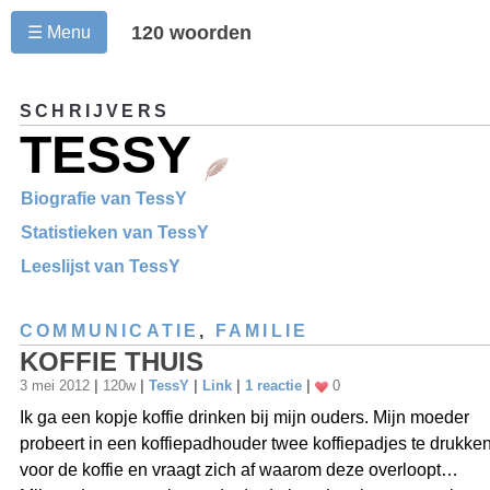
120 woorden
☰ Menu
SCHRIJVERS
TESSY
Biografie van TessY
Statistieken van TessY
Leeslijst van TessY
COMMUNICATIE
,
FAMILIE
KOFFIE THUIS
3 mei 2012
|
120w
|
TessY
|
Link
|
1 reactie
|
0
Ik ga een kopje koffie drinken bij mijn ouders. Mijn moeder
probeert in een koffiepadhouder twee koffiepadjes te drukke
voor de koffie en vraagt zich af waarom deze overloopt…