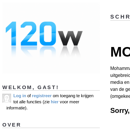
SCHR
M
Mohammad
uitgebrei
media en 
WELKOM, GAST!
van de g
Log in
of
registreer
om toegang te krijgen
(omgekeer
tot alle functies (zie
hier
voor meer
informatie).
Sorry
OVER