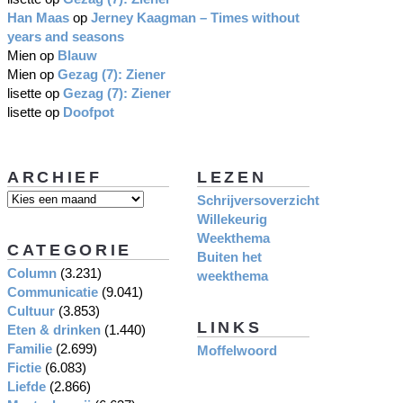
Han Maas
op
Jerney Kaagman – Times without
years and seasons
Mien
op
Blauw
Mien
op
Gezag (7): Ziener
lisette
op
Gezag (7): Ziener
lisette
op
Doofpot
ARCHIEF
LEZEN
Schrijversoverzicht
Willekeurig
Weekthema
CATEGORIE
Buiten het
Column
(3.231)
weekthema
Communicatie
(9.041)
Cultuur
(3.853)
LINKS
Eten & drinken
(1.440)
Familie
(2.699)
Moffelwoord
Fictie
(6.083)
Liefde
(2.866)