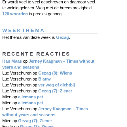
Er wordt veel te veel geschreven en daardoor veel
te weinig gelezen. Weg met de breedsprakigheid.
120 woorden
is precies genoeg.
WEEKTHEMA
Het thema van deze week is
Gezag
.
RECENTE REACTIES
Han Maas
op
Jerney Kaagman – Times without
years and seasons
Luc Verschuren
op
Gezag (8): Wiens
Luc Verschuren
op
Blauw
Luc Verschuren
op
ver weg of dichtbij
Luc Verschuren
op
Gezag (7): Ziener
Mien
op
allemans pet
Mien
op
allemans pet
Luc Verschuren
op
Jerney Kaagman – Times
without years and seasons
Mien
op
Gezag (7): Ziener
lisette
op
Gezag (7): Ziener