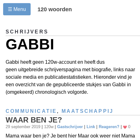
120 woorden
☰ Menu
SCHRIJVERS
GABBI
Gabbi heeft geen 120w-account en heeft dus
geen uitgebreide schrijverspagina met biografie, links naar
sociale media en publicatiestatistieken. Hieronder vind je
een overzicht van de gepubliceerde stukjes van Gabbi in
(omgekeerd) chronologisch volgorde.
COMMUNICATIE
,
MAATSCHAPPIJ
WAAR BEN JE?
29 september 2019
|
120w
|
Gastschrijver
|
Link
|
Reageren?
|
0
Mama waar ben je? Je bent hier Maar ook weer niet Mama